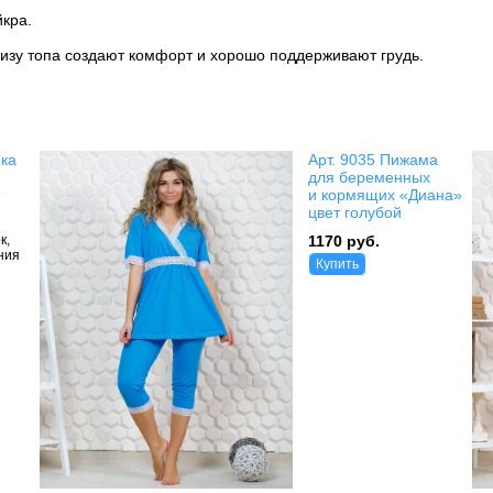
йкра.
низу топа создают комфорт и хорошо поддерживают грудь.
йка
Арт. 9035 Пижама
для беременных
и кормящих «Диана»
цвет голубой
к,
1170 руб.
ния
Купить