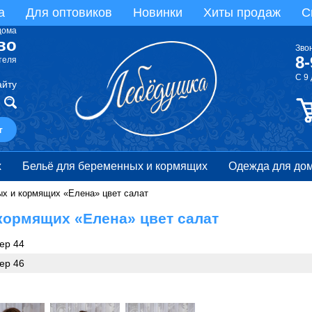
а
Для оптовиков
Новинки
Хиты продаж
С
дома
во
Зво
8-
теля
С 9
айту
т
х
Бельё для беременных и кормящих
Одежда для дом
ых и кормящих «Елена» цвет салат
 кормящих «Елена» цвет салат
ер 44
ер 46