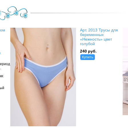
тюм
Арт. 2013 Трусы для
беременных
«Нежность» цвет
голубой
240 руб.
и
Купить
период
.
ав:
ный