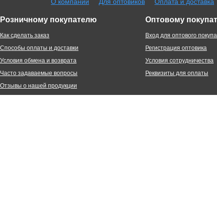
О компании
Для оптовиков
Оплата и доставка
Розничному покупателю
Оптовому покупа
Как сделать заказ
Вход для оптового покуп
Способы оплаты и доставки
Регистрация оптовика
Условия обмена и возврата
Условия сотрудничества
Часто задаваемые вопросы
Реквизиты для оплаты
Отзывы о нашей продукции