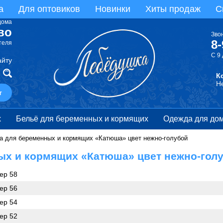
а
Для оптовиков
Новинки
Хиты продаж
С
дома
во
Зво
8-
теля
С 9
айту
т
х
Бельё для беременных и кормящих
Одежда для дом
а для беременных и кормящих «Катюша» цвет нежно-голубой
ных и кормящих «Катюша» цвет нежно-гол
ер 58
ер 56
ер 54
ер 52