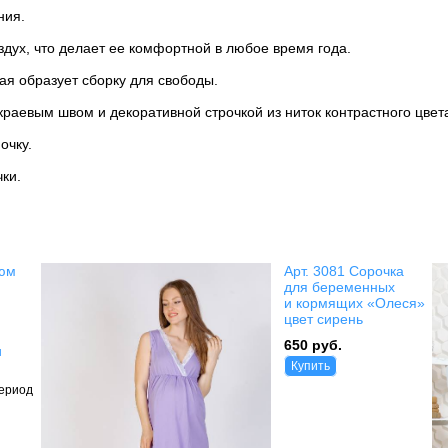
ния.
здух, что делает ее комфортной в любое время года.
рая образует сборку для свободы.
 краевым швом и декоративной строчкой из ниток контрастного цвет
очку.
ки.
тюм
Арт. 3081 Сорочка
для беременных
и кормящих «Олеся»
цвет сирень
650 руб.
и
Купить
период