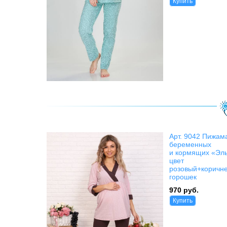
Купить
Арт. 9042 Пижам
беременных
и кормящих «Эл
цвет
розовый+коричн
горошек
970 руб.
Купить