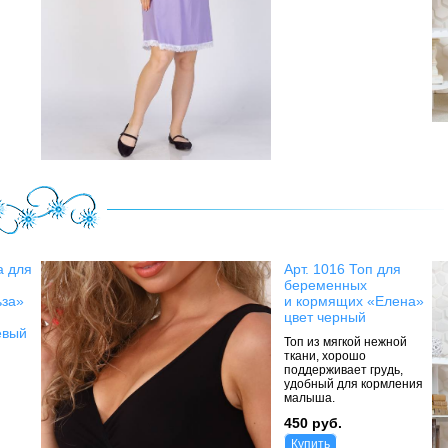
а для
Арт. 1016 Топ для
беременных
ьза»
и кормящих «Елена»
цвет черный
евый
Топ из мягкой нежной
ткани, хорошо
поддерживает грудь,
удобный для кормления
малыша.
450 руб.
Купить