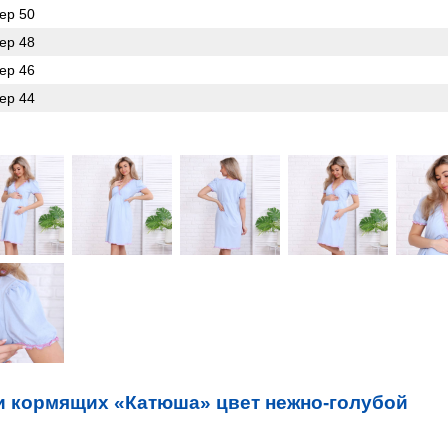
ер 50
ер 48
ер 46
ер 44
и кормящих «Катюша» цвет нежно-голубой