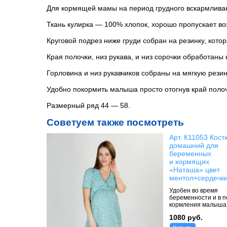
Для кормящей мамы на период грудного вскармлива
Ткань кулирка — 100% хлопок, хорошо пропускает во
Круговой подрез ниже груди собран на резинку, кото
Края полочки, низ рукава, и низ сорочки обработаны
Горловина и низ рукавчиков собраны на мягкую резин
Удобно покормить малыша просто отогнув край полоч
Размерный ряд 44 — 58.
Советуем также посмотреть
Арт. К11053 Кос
домашний для
беременных
и кормящих
«Наташа» цвет
ментол+сердечк
Удобен во время
беременности и в 
кормления малыша
1080 руб.