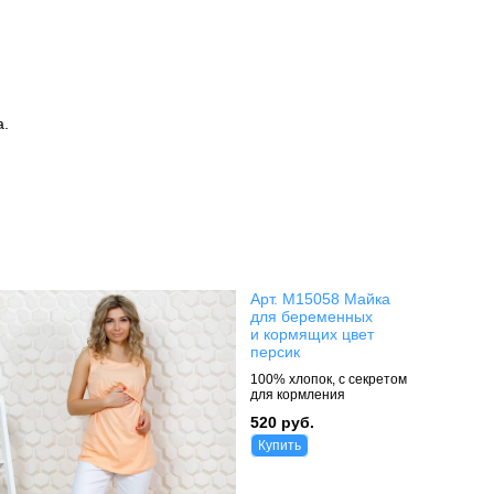
а.
Арт. М15058 Майка
для беременных
и кормящих цвет
персик
100% хлопок, с секретом
для кормления
520 руб.
Купить